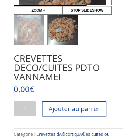
ZOOM +
STOP SLIDESHOW
CREVETTES
DECO/CUITES PDTO
VANNAMEI
0,00
€
quantité
Ajouter au panier
de
CREVETTES
DECO/CUITES
PDTO
Catégorie :
Crevettes dÃ©cortiquÃ©es cuites ou