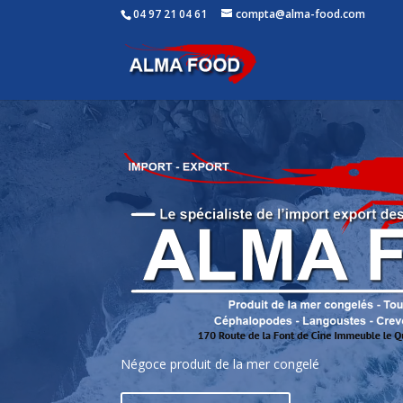
04 97 21 04 61
compta@alma-food.com
Lecteur
vidéo
Négoce produit de la mer congelé